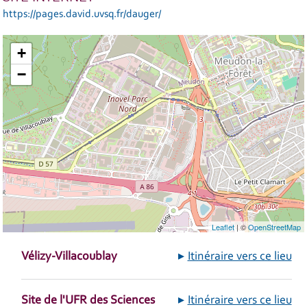
https://pages.david.uvsq.fr/dauger/
+
−
Leaflet
| ©
OpenStreetMap
Vélizy-Villacoublay
Itinéraire vers ce lieu
Site de l'UFR des Sciences
Itinéraire vers ce lieu